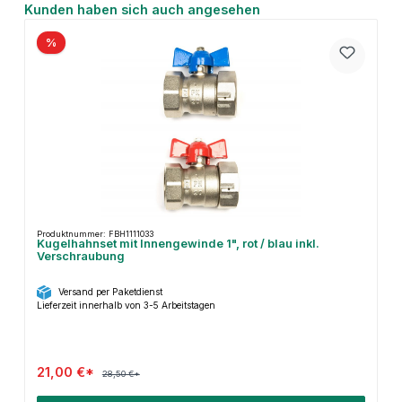
Produktgalerie überspringen
Kunden haben sich auch angesehen
%
Produktnummer: FBH1111033
Kugelhahnset mit Innengewinde 1", rot / blau inkl.
Verschraubung
Versand per Paketdienst
Lieferzeit innerhalb von 3-5 Arbeitstagen
21,00 €*
28,50 €*