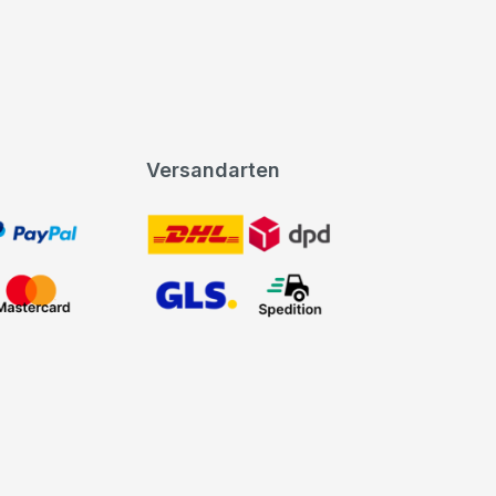
Versandarten
t, PayPal
DHL DPD
Mastercard
GLS Spedition