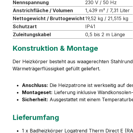
Nennspannung
230 V / 50 Hz
Anstrichfläche / Volumen
1,439 m² / 7,31 Liter
Nettogewicht / Bruttogewicht
19,52 kg / 21,515 kg
Schutzart
IP41
Zuleitungskabel
0,5 bis 2 m Länge
Konstruktion & Montage
Der Heizkörper besteht aus waagerechten Stahlrundro
Wärmeträgerflüssigkeit gefüllt geliefert.
Anschluss:
Die Heizpatrone ist werkseitig auf de
Montageset:
Lieferung inklusive Wandkonsolen-
Sicherheit:
Ausgestattet mit einem Temperaturbe
Lieferumfang
1 x Badheizkörper Logatrend Therm Direct E (RA