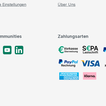
e Einstellungen
Über Uns
mmunities
Zahlungsarten
gram
YouTube
LinkedIn
Vorkasse, SEPA-Lastschrif
PayPal Rechnung, VISA, 
American Express, Klarna