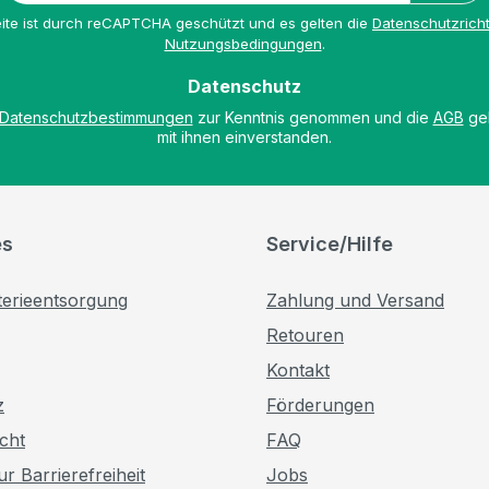
Adresse
ite ist durch reCAPTCHA geschützt und es gelten die
Datenschutzricht
*
Nutzungsbedingungen
.
Datenschutz
Datenschutzbestimmungen
zur Kenntnis genommen und die
AGB
gel
mit ihnen einverstanden.
es
Service/Hilfe
terieentsorgung
Zahlung und Versand
Retouren
Kontakt
z
Förderungen
cht
FAQ
r Barrierefreiheit
Jobs