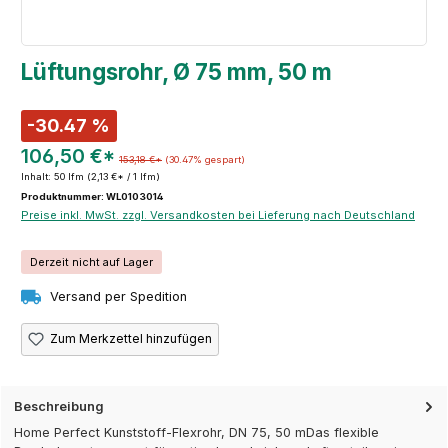
Lüftungsrohr, Ø 75 mm, 50 m
-30.47 %
106,50 €*
153,18 €*
(30.47% gespart)
Inhalt:
50 lfm
(2,13 €* / 1 lfm)
Produktnummer: WL0103014
Preise inkl. MwSt. zzgl. Versandkosten bei Lieferung nach Deutschland
Derzeit nicht auf Lager
Versand per Spedition
Zum Merkzettel hinzufügen
Beschreibung
Home Perfect Kunststoff-Flexrohr, DN 75, 50 mDas flexible