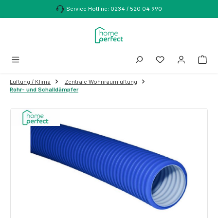
Zum Hauptinhalt springen
Service Hotline: 0234 / 520 04 990
Lüftung / Klima
Zentrale Wohnraumlüftung
Rohr- und Schalldämpfer
Bildergalerie überspringen