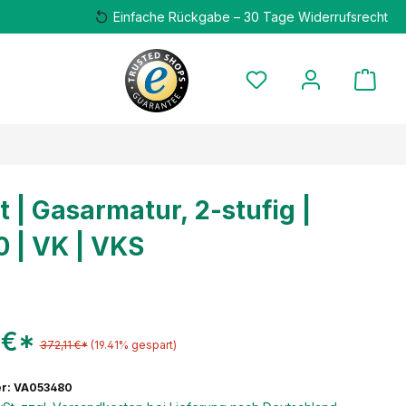
Einfache Rückgabe – 30 Tage Widerrufsrecht
t | Gasarmatur, 2-stufig |
 | VK | VKS
 €*
372,11 €*
(19.41% gespart)
r: VA053480