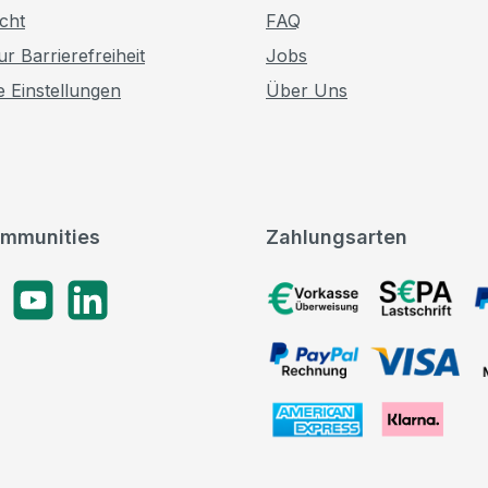
cht
FAQ
r Barrierefreiheit
Jobs
e Einstellungen
Über Uns
mmunities
Zahlungsarten
gram
YouTube
LinkedIn
Vorkasse, SEPA-Lastschrif
PayPal Rechnung, VISA, 
American Express, Klarna