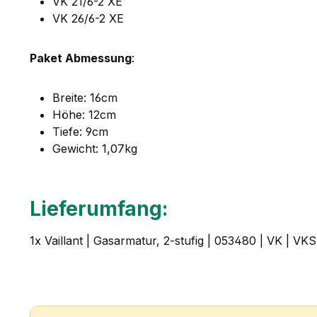
VK 21/6-2 XE
VK 26/6-2 XE
Paket Abmessung
:
Breite: 16cm
Höhe: 12cm
Tiefe: 9cm
Gewicht: 1,07kg
Lieferumfang:
1x Vaillant | Gasarmatur, 2-stufig | 053480 | VK | VKS