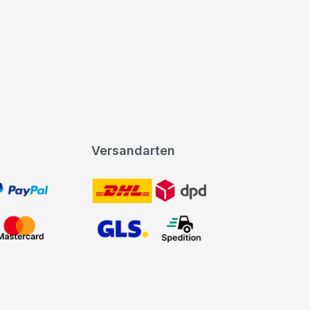
Versandarten
t, PayPal
DHL DPD
Mastercard
GLS Spedition