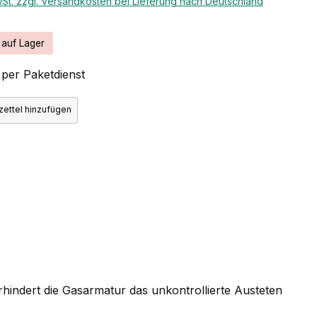
wSt. zzgl. Versandkosten bei Lieferung nach Deutschland
 auf Lager
per Paketdienst
ettel hinzufügen
hindert die Gasarmatur das unkontrollierte Austeten