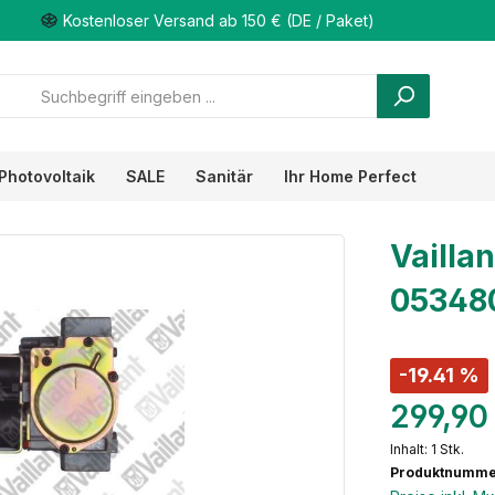
Kostenloser Versand ab 150 € (DE / Paket)
Photovoltaik
SALE
Sanitär
Ihr Home Perfect
Vaillan
053480
-19.41 %
299,90
Inhalt:
1 Stk.
Produktnumme