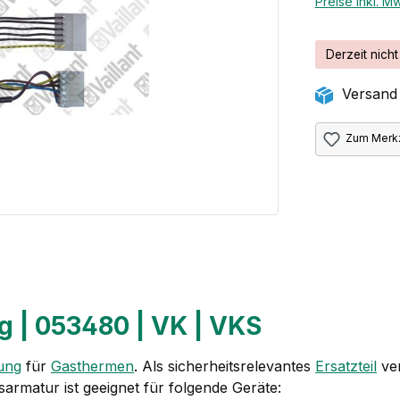
Preise inkl. M
Derzeit nicht
Versand 
Zum Merkz
ig | 053480 | VK | VKS
ung
für
Gasthermen
. Als sicherheitsrelevantes
Ersatzteil
ver
armatur ist geeignet für folgende Geräte: