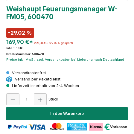
Weishaupt Feuerungsmanager W-
FM05, 600470
-29.02 %
169,90 €*
239,38 €*
(29.02% gespart)
Inhalt:
1 Stk.
Produktnummer: 600470
Preise inkl. MwSt. zzgl. Versandkosten bei Lieferung nach Deutschland
Versandkostenfrei
Versand per Paketdienst
Lieferzeit innerhalb von 2-4 Wochen
Produkt Anzahl: Gib den gewünschten Wert e
Stück
In den Warenkorb