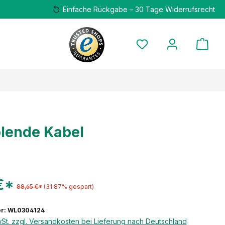
Einfache Rückgabe – 30 Tage Widerrufsrecht
lende Kabel
€*
88,65 €*
(31.87% gespart)
r: WL0304124
wSt. zzgl. Versandkosten bei Lieferung nach Deutschland