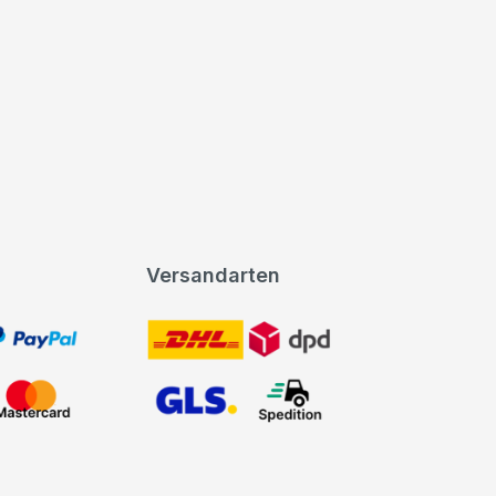
Versandarten
t, PayPal
DHL DPD
Mastercard
GLS Spedition