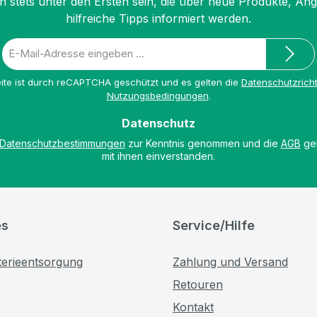
n stets unter den Ersten sein, die über neue Produkte, An
hilfreiche Tipps informiert werden.
E-
Mail-
Adresse
ite ist durch reCAPTCHA geschützt und es gelten die
Datenschutzricht
*
Nutzungsbedingungen
.
Datenschutz
Datenschutzbestimmungen
zur Kenntnis genommen und die
AGB
gel
mit ihnen einverstanden.
es
Service/Hilfe
terieentsorgung
Zahlung und Versand
Retouren
Kontakt