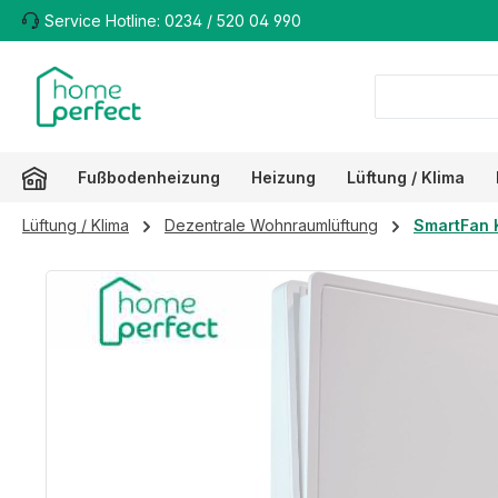
Service Hotline: 0234 / 520 04 990
m Hauptinhalt springen
Zur Suche springen
Zur Hauptnavigation springen
Fußbodenheizung
Heizung
Lüftung / Klima
Lüftung / Klima
Dezentrale Wohnraumlüftung
SmartFan 
Bildergalerie überspringen