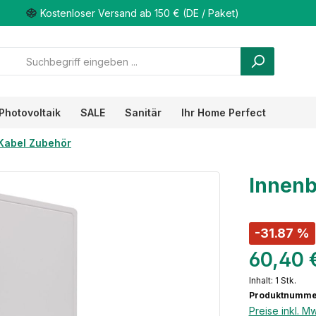
Kostenloser Versand ab 150 € (DE / Paket)
Photovoltaik
SALE
Sanitär
Ihr Home Perfect
Kabel Zubehör
Innenb
-31.87 %
60,40 
Inhalt:
1 Stk.
Produktnumme
Preise inkl. M