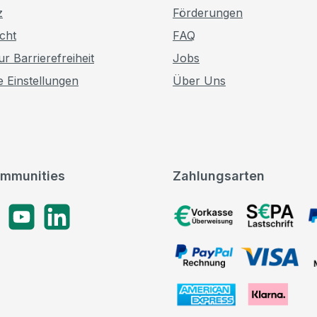
z
Förderungen
cht
FAQ
r Barrierefreiheit
Jobs
e Einstellungen
Über Uns
mmunities
Zahlungsarten
gram
YouTube
LinkedIn
Vorkasse, SEPA-Lastschrif
PayPal Rechnung, VISA, 