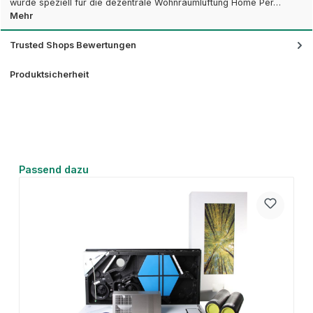
wurde speziell für die dezentrale Wohnraumlüftung Home Per…
Mehr
Trusted Shops Bewertungen
Produktsicherheit
Produktgalerie überspringen
Passend dazu