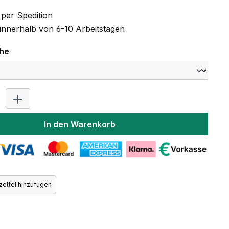
per Spedition
 innerhalb von 6-10 Arbeitstagen
auswählen
che
Produkt Anzahl: Gib den gewünschten Wert ein oder benutz
In den Warenkorb
ettel hinzufügen