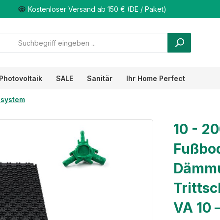
Kostenloser Versand ab 150 € (DE / Paket)
Photovoltaik
SALE
Sanitär
Ihr Home Perfect
system
10 - 2
Fußbod
Dämmu
Tritts
VA 10 