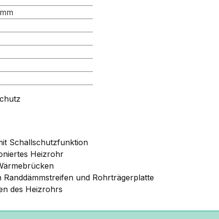
 mm
schutz
mit Schallschutzfunktion
oniertes Heizrohr
d Wärmebrücken
 Randdämmstreifen und Rohrträgerplatte
en des Heizrohrs