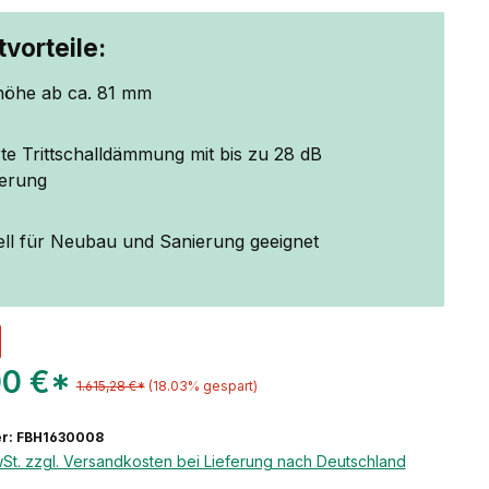
vorteile:
öhe ab ca. 81 mm
rte Trittschalldämmung mit bis zu 28 dB
erung
ell für Neubau und Sanierung geeignet
00 €*
1.615,28 €*
(18.03% gespart)
r: FBH1630008
wSt. zzgl. Versandkosten bei Lieferung nach Deutschland