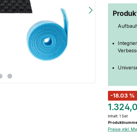
Produkt
Aufbauh
Integrie
Verbess
Univers
-18.03 %
1.324,
Inhalt:
1 Set
Produktnumme
Preise inkl. M