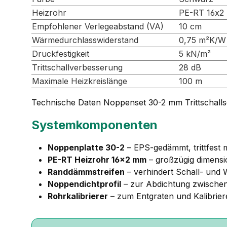
Heizrohr
PE-RT 16x2
Empfohlener Verlegeabstand (VA)
10 cm
Wärmedurchlasswiderstand
0,75 m²K/W
Druckfestigkeit
5 kN/m²
Trittschallverbesserung
28 dB
Maximale Heizkreislänge
100 m
Technische Daten Noppenset 30-2 mm Trittschall
Systemkomponenten
Noppenplatte 30-2
– EPS-gedämmt, trittfest 
PE-RT Heizrohr 16×2 mm
– großzügig dimensi
Randdämmstreifen
– verhindert Schall- un
Noppendichtprofil
– zur Abdichtung zwischen
Rohrkalibrierer
– zum Entgraten und Kalibrier