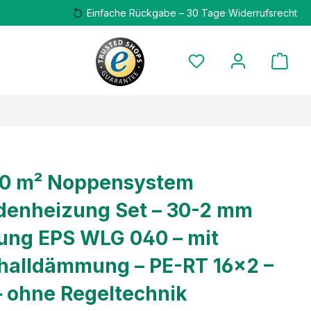
Einfache Rückgabe – 30 Tage Widerrufsrecht
00 m² Noppensystem
enheizung Set – 30-2 mm
ng EPS WLG 040 – mit
challdämmung – PE-RT 16×2 –
– ohne Regeltechnik