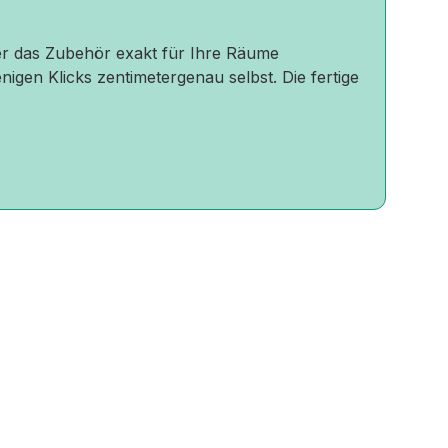
oder das Zubehör exakt für Ihre Räume
nigen Klicks zentimetergenau selbst. Die fertige