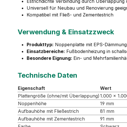
Estrichdichte Verbindung durch Überlappung
Universell für Neubau und Renovierung geeig
Kompatibel mit Fließ- und Zementestrich
Verwendung & Einsatzzweck
Produkttyp:
Noppenplatte mit EPS-Dämmung un
Einsatzbereiche:
Fußbodenheizung in schalls
Besondere Eignung:
Ein- und Mehrfamilienhäu
Technische Daten
Eigenschaft
Wert
Plattengröße (ohne/mit Überlappung)
1.000 × 1.0
Noppenhöhe
19 mm
Aufbauhöhe mit Fließestrich
81 mm
Aufbauhöhe mit Zementestrich
91 mm
Farbe
Schwarz