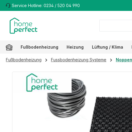
Service Hotline: 0234 / 520 04 990
m Hauptinhalt springen
Zur Suche springen
Zur Hauptnavigation springen
Fußbodenheizung
Heizung
Lüftung / Klima
Fußbodenheizung
Fussbodenheizung Systeme
Noppen
Bildergalerie überspringen