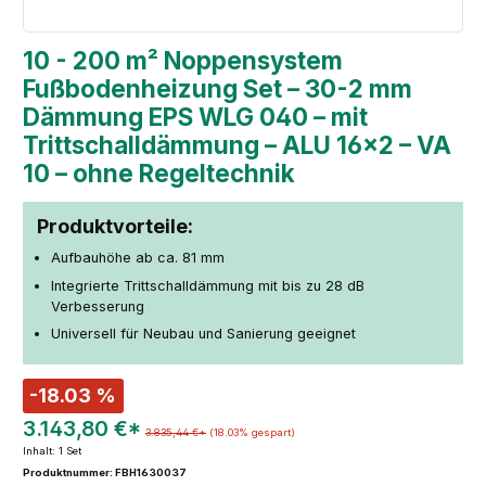
10 - 200 m² Noppensystem
Fußbodenheizung Set – 30-2 mm
Dämmung EPS WLG 040 – mit
Trittschalldämmung – ALU 16×2 – VA
10 – ohne Regeltechnik
Produktvorteile:
Aufbauhöhe ab ca. 81 mm
Integrierte Trittschalldämmung mit bis zu 28 dB
Verbesserung
Universell für Neubau und Sanierung geeignet
-18.03 %
3.143,80 €*
3.835,44 €*
(18.03% gespart)
Inhalt:
1 Set
Produktnummer: FBH1630037