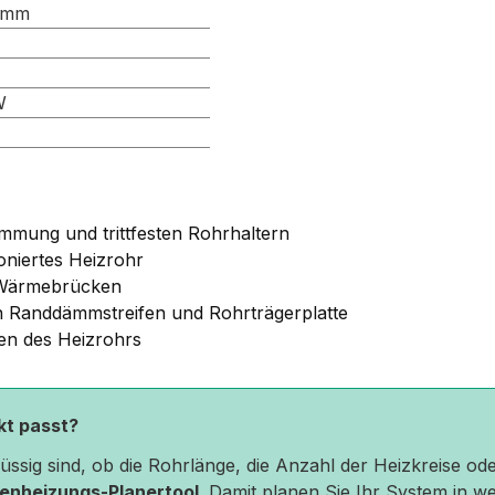
 mm
W
ämmung und trittfesten Rohrhaltern
oniertes Heizrohr
d Wärmebrücken
 Randdämmstreifen und Rohrträgerplatte
en des Heizrohrs
ekt passt?
hlüssig sind, ob die Rohrlänge, die Anzahl der Heizkreise 
enheizungs-Planertool
. Damit planen Sie Ihr System in we