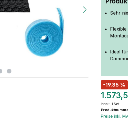
Produkt
Sehr ni
Flexibl
Montag
Ideal f
Dämmung
-19.35 %
1.573,
Inhalt:
1 Set
Produktnumme
Preise inkl. M