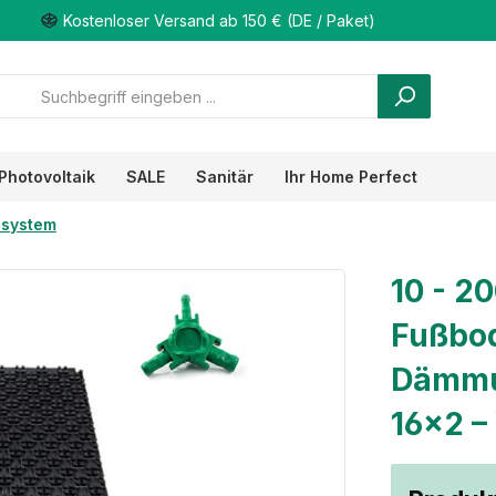
Kostenloser Versand ab 150 € (DE / Paket)
Photovoltaik
SALE
Sanitär
Ihr Home Perfect
system
10 - 2
Fußbod
Dämmu
16×2 –