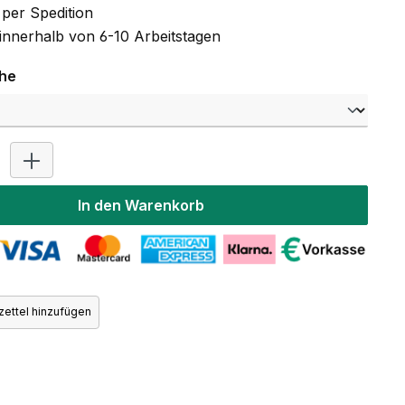
per Spedition
 innerhalb von 6-10 Arbeitstagen
auswählen
che
Produkt Anzahl: Gib den gewünschten Wert ein oder benutz
In den Warenkorb
ettel hinzufügen