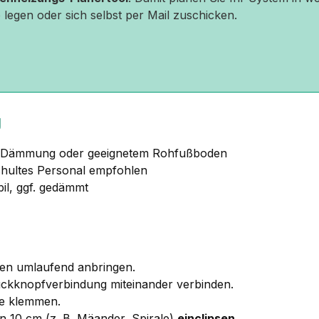
 legen oder sich selbst per Mail zuschicken.
g
r Dämmung oder geeignetem Rohfußboden
chultes Personal empfohlen
bil, ggf. gedämmt
en umlaufend anbringen.
ckknopfverbindung miteinander verbinden.
e klemmen.
 10 cm (z. B. Mäander, Spirale)
einclipsen
.