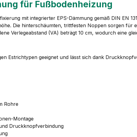
ung für Fußbodenheizung
ixierung mit integrierter EPS-Dämmung gemäß DIN EN 13163.
. Die hinterschäumten, trittfesten Noppen sorgen für e
ohlene Verlegeabstand (VA) beträgt 10 cm, wodurch eine gle
igen Estrichtypen geeignet und lässt sich dank Druckknopf
mm Rohre
rsonen-Montage
 und Druckknopfverbindung
rung