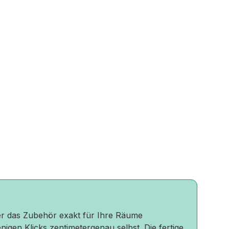
oder das Zubehör exakt für Ihre Räume
nigen Klicks zentimetergenau selbst. Die fertige