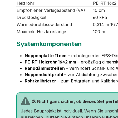
Heizrohr
PE-RT 16x2
Empfohlener Verlegeabstand (VA)
10 cm
Druckfestigkeit
60 kPa
Wärmedurchlasswiderstand
0,314 m²K/
Maximale Heizkreislänge
100 m
Systemkomponenten
Noppenplatte 11 mm
– mit integrierter EPS-D
PE-RT Heizrohr 16×2 mm
– großzügig dimensi
Randdämmstreifen
– verhindert Schall- un
Noppendichtprofil
– zur Abdichtung zwischen
Rohrkalibrierer
– zum Entgraten und Kalibrier
🛠️ Nicht ganz sicher, ob dieses Set perf
Jedes Bauprojekt ist individuell. Wenn Sie unsc
ausreichen, nutzen Sie einfach unseren
Fußbod