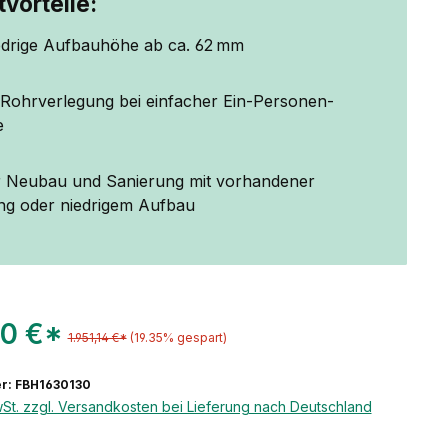
vorteile:
edrige Aufbauhöhe ab ca. 62 mm
e Rohrverlegung bei einfacher Ein-Personen-
e
ür Neubau und Sanierung mit vorhandener
 oder niedrigem Aufbau
50 €*
1.951,14 €*
(19.35% gespart)
r: FBH1630130
wSt. zzgl. Versandkosten bei Lieferung nach Deutschland