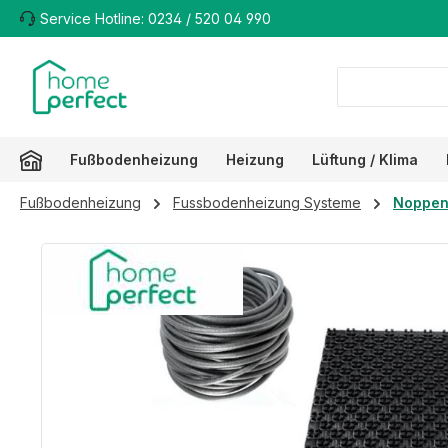
Service Hotline: 0234 / 520 04 990
m Hauptinhalt springen
Zur Suche springen
Zur Hauptnavigation springen
Fußbodenheizung
Heizung
Lüftung / Klima
Fußbodenheizung
Fussbodenheizung Systeme
Noppen
Bildergalerie überspringen