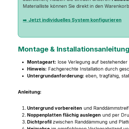
Materialliste können Sie direkt in den Warenkorb
➡️
Jetzt individuelles System konfigurieren
Montage & Installationsanleitun
Montageart:
lose Verlegung auf bestehende
Hinweis:
Fachgerechte Installation durch ges
Untergrundanforderung:
eben, tragfähig, sta
Anleitung:
Untergrund vorbereiten
und Randdämmstreif
Noppenplatten flächig auslegen
und per Dru
Dichtprofil
zwischen Randdämmung und Platt
Heizrohre
im empfohlenen Verlegeabstand von