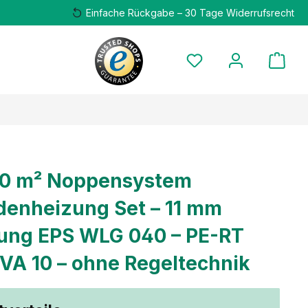
Einfache Rückgabe – 30 Tage Widerrufsrecht
00 m² Noppensystem
enheizung Set – 11 mm
ng EPS WLG 040 – PE-RT
 VA 10 – ohne Regeltechnik