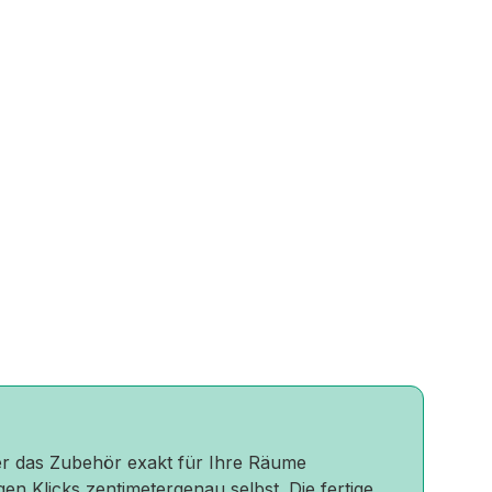
oder das Zubehör exakt für Ihre Räume
gen Klicks zentimetergenau selbst. Die fertige