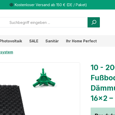
Kostenloser Versand ab 150 € (DE / Paket)
Photovoltaik
SALE
Sanitär
Ihr Home Perfect
system
10 - 2
Fußbod
Dämmu
16×2 –