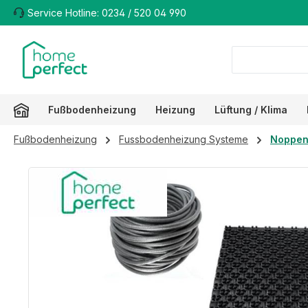
Service Hotline: 0234 / 520 04 990
m Hauptinhalt springen
Zur Suche springen
Zur Hauptnavigation springen
Fußbodenheizung
Heizung
Lüftung / Klima
Fußbodenheizung
Fussbodenheizung Systeme
Noppen
Bildergalerie überspringen