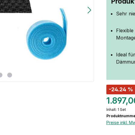
Produkt
Sehr ni
Flexibl
Montag
Ideal f
Dämmung
-24.24 %
1.897,
Inhalt:
1 Set
Produktnumme
Preise inkl. M