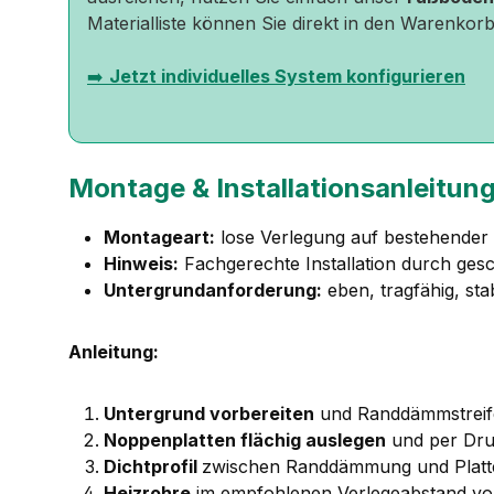
Materialliste können Sie direkt in den Warenkorb
➡️
Jetzt individuelles System konfigurieren
Montage & Installationsanleitun
Montageart:
lose Verlegung auf bestehende
Hinweis:
Fachgerechte Installation durch ges
Untergrundanforderung:
eben, tragfähig, sta
Anleitung:
Untergrund vorbereiten
und Randdämmstreif
Noppenplatten flächig auslegen
und per Dru
Dichtprofil
zwischen Randdämmung und Platt
Heizrohre
im empfohlenen Verlegeabstand von