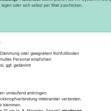
 legen oder sich selbst per Mail zuschicken.
g
r Dämmung oder geeignetem Rohfußboden
chultes Personal empfohlen
bil, ggf. gedämmt
en umlaufend anbringen.
ckknopfverbindung miteinander verbinden.
e klemmen.
 10 cm (z. B. Mäander, Spirale)
einclipsen
.