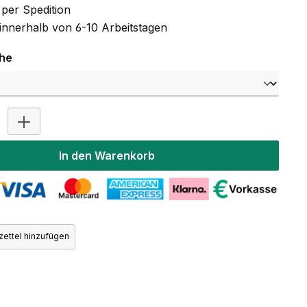
per Spedition
 innerhalb von 6-10 Arbeitstagen
auswählen
che
Produkt Anzahl: Gib den gewünschten Wert ein oder benutz
In den Warenkorb
ettel hinzufügen