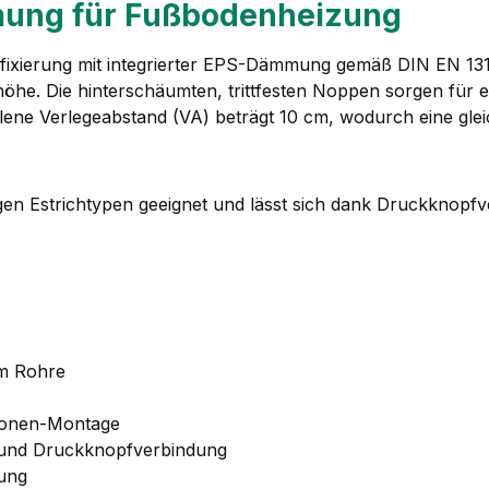
ung für Fußbodenheizung
ixierung mit integrierter EPS-Dämmung gemäß DIN EN 13163.
. Die hinterschäumten, trittfesten Noppen sorgen für e
ohlene Verlegeabstand (VA) beträgt 10 cm, wodurch eine gle
igen Estrichtypen geeignet und lässt sich dank Druckknopf
mm Rohre
rsonen-Montage
 und Druckknopfverbindung
rung