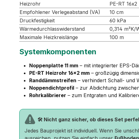
Heizrohr
PE-RT 16x2
Empfohlener Verlegeabstand (VA)
10 cm
Druckfestigkeit
60 kPa
Wärmedurchlasswiderstand
0,314 m²K/
Maximale Heizkreislänge
100 m
Systemkomponenten
Noppenplatte 11 mm
– mit integrierter EPS-D
PE-RT Heizrohr 16×2 mm
– großzügig dimensi
Randdämmstreifen
– verhindert Schall- un
Noppendichtprofil
– zur Abdichtung zwischen
Rohrkalibrierer
– zum Entgraten und Kalibrier
🛠️ Nicht ganz sicher, ob dieses Set perf
Jedes Bauprojekt ist individuell. Wenn Sie unsc
ausreichen, nutzen Sie einfach unser
Fußboden