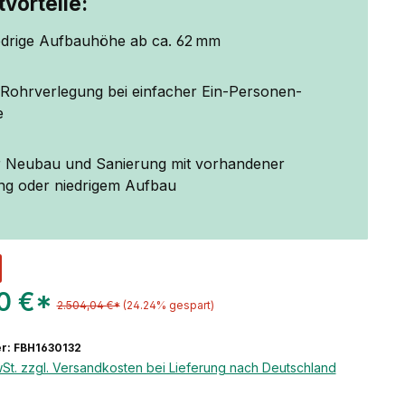
vorteile:
edrige Aufbauhöhe ab ca. 62 mm
e Rohrverlegung bei einfacher Ein-Personen-
e
ür Neubau und Sanierung mit vorhandener
 oder niedrigem Aufbau
00 €*
2.504,04 €*
(24.24% gespart)
r: FBH1630132
wSt. zzgl. Versandkosten bei Lieferung nach Deutschland