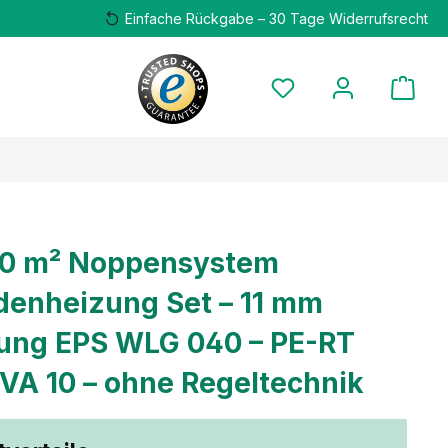
Einfache Rückgabe – 30 Tage Widerrufsrecht
00 m² Noppensystem
enheizung Set – 11 mm
ng EPS WLG 040 – PE-RT
 VA 10 – ohne Regeltechnik