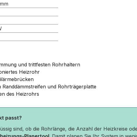
 mm
W
ämmung und trittfesten Rohrhaltern
oniertes Heizrohr
d Wärmebrücken
 Randdämmstreifen und Rohrträgerplatte
en des Heizrohrs
ekt passt?
hlüssig sind, ob die Rohrlänge, die Anzahl der Heizkreise 
heizungs-Planertool
. Damit planen Sie Ihr System in weni