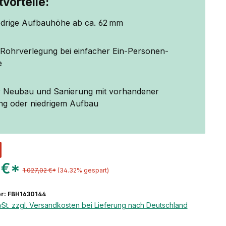
vorteile:
edrige Aufbauhöhe ab ca. 62 mm
e Rohrverlegung bei einfacher Ein-Personen-
e
ür Neubau und Sanierung mit vorhandener
 oder niedrigem Aufbau
 €*
1.027,02 €*
(34.32% gespart)
r: FBH1630144
wSt. zzgl. Versandkosten bei Lieferung nach Deutschland