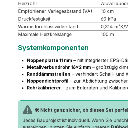
Heizrohr
Aluverbund
Empfohlener Verlegeabstand (VA)
10 cm
Druckfestigkeit
60 kPa
Wärmedurchlasswiderstand
0,314 m²K/
Maximale Heizkreislänge
100 m
Systemkomponenten
Noppenplatte 11 mm
– mit integrierter EPS-D
Metallverbundrohr 16×2 mm
– großzügig dime
Randdämmstreifen
– verhindert Schall- un
Noppendichtprofil
– zur Abdichtung zwischen
Rohrkalibrierer
– zum Entgraten und Kalibrier
🛠️ Nicht ganz sicher, ob dieses Set perf
Jedes Bauprojekt ist individuell. Wenn Sie unsc
ausreichen, nutzen Sie einfach unseren
Fußbod