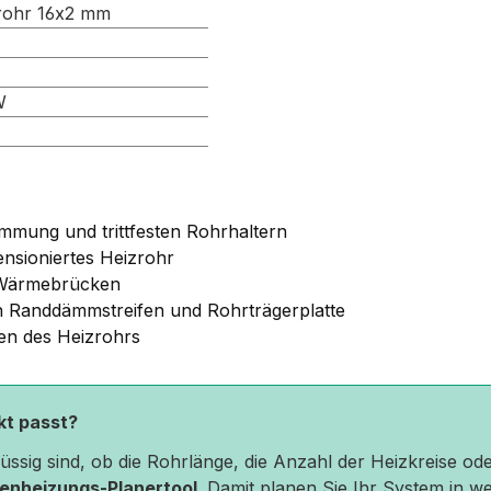
rohr 16x2 mm
W
ämmung und trittfesten Rohrhaltern
nsioniertes Heizrohr
d Wärmebrücken
 Randdämmstreifen und Rohrträgerplatte
en des Heizrohrs
ekt passt?
hlüssig sind, ob die Rohrlänge, die Anzahl der Heizkreise 
enheizungs-Planertool
. Damit planen Sie Ihr System in we