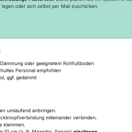
 legen oder sich selbst per Mail zuschicken.
g
r Dämmung oder geeignetem Rohfußboden
chultes Personal empfohlen
bil, ggf. gedämmt
en umlaufend anbringen.
ckknopfverbindung miteinander verbinden.
e klemmen.
 10 cm (z. B. Mäander, Spirale)
einclipsen
.