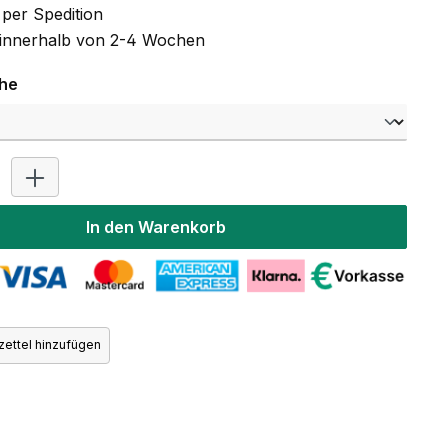
per Spedition
t innerhalb von 2-4 Wochen
auswählen
che
Produkt Anzahl: Gib den gewünschten Wert ein oder benutz
In den Warenkorb
ettel hinzufügen