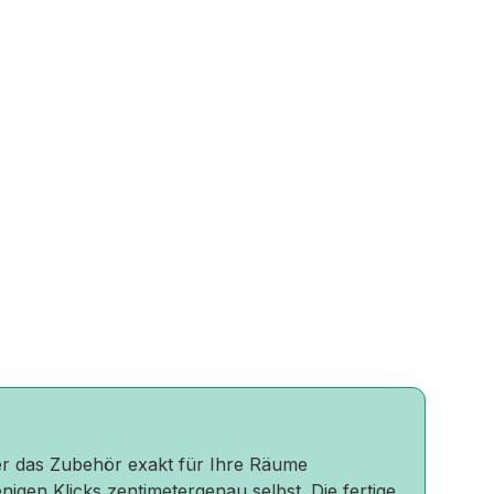
oder das Zubehör exakt für Ihre Räume
nigen Klicks zentimetergenau selbst. Die fertige