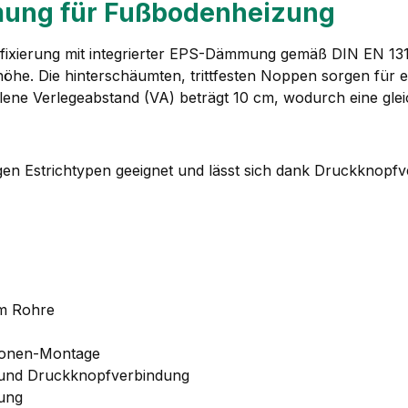
ung für Fußbodenheizung
ixierung mit integrierter EPS-Dämmung gemäß DIN EN 13163.
. Die hinterschäumten, trittfesten Noppen sorgen für e
ohlene Verlegeabstand (VA) beträgt 10 cm, wodurch eine gle
igen Estrichtypen geeignet und lässt sich dank Druckknopf
mm Rohre
rsonen-Montage
 und Druckknopfverbindung
rung