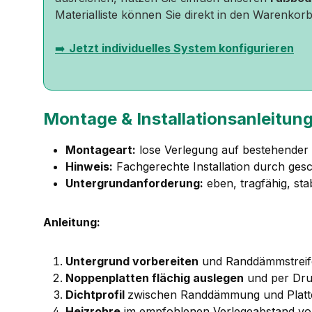
Materialliste können Sie direkt in den Warenkorb
➡️
Jetzt individuelles System konfigurieren
Montage & Installationsanleitun
Montageart:
lose Verlegung auf bestehende
Hinweis:
Fachgerechte Installation durch ges
Untergrundanforderung:
eben, tragfähig, sta
Anleitung:
Untergrund vorbereiten
und Randdämmstreif
Noppenplatten flächig auslegen
und per Dru
Dichtprofil
zwischen Randdämmung und Platt
Heizrohre
im empfohlenen Verlegeabstand von