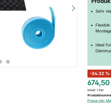
Produkt
Sehr ni
Flexibl
Montag
Ideal f
Dämmung
-34.32 %
674,50
Inhalt:
1 Set
Produktnumme
Preise inkl. M