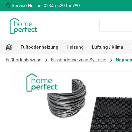
Service Hotline: 0234 / 520 04 990
m Hauptinhalt springen
Zur Suche springen
Zur Hauptnavigation springen
Fußbodenheizung
Heizung
Lüftung / Klima
Fußbodenheizung
Fussbodenheizung Systeme
Noppen
Bildergalerie überspringen