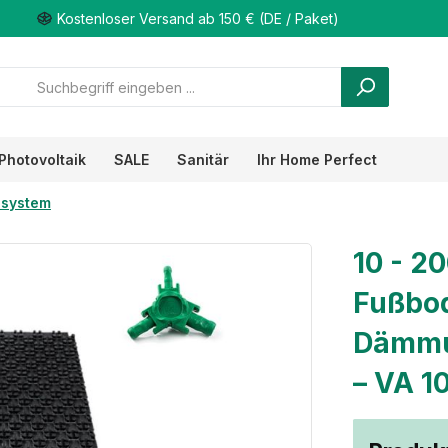
Kostenloser Versand ab 150 € (DE / Paket)
Photovoltaik
SALE
Sanitär
Ihr Home Perfect
system
10 - 2
Fußbod
Dämmu
– VA 1