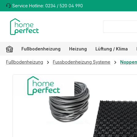
Service Hotline: 0234 / 520 04 990
m Hauptinhalt springen
Zur Suche springen
Zur Hauptnavigation springen
Fußbodenheizung
Heizung
Lüftung / Klima
Fußbodenheizung
Fussbodenheizung Systeme
Noppen
Bildergalerie überspringen