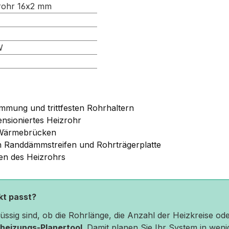
rohr 16x2 mm
W
ämmung und trittfesten Rohrhaltern
nsioniertes Heizrohr
d Wärmebrücken
 Randdämmstreifen und Rohrträgerplatte
en des Heizrohrs
ekt passt?
hlüssig sind, ob die Rohrlänge, die Anzahl der Heizkreise 
heizungs-Planertool
. Damit planen Sie Ihr System in weni