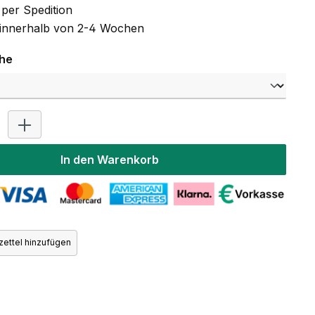
per Spedition
t innerhalb von 2-4 Wochen
auswählen
che
Produkt Anzahl: Gib den gewünschten Wert ein oder benutz
In den Warenkorb
ettel hinzufügen