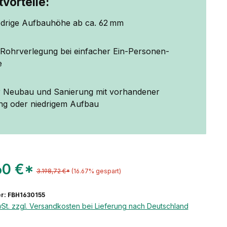
vorteile:
edrige Aufbauhöhe ab ca. 62 mm
e Rohrverlegung bei einfacher Ein-Personen-
e
ür Neubau und Sanierung mit vorhandener
 oder niedrigem Aufbau
60 €*
3.198,72 €*
(16.67% gespart)
r: FBH1630155
wSt. zzgl. Versandkosten bei Lieferung nach Deutschland