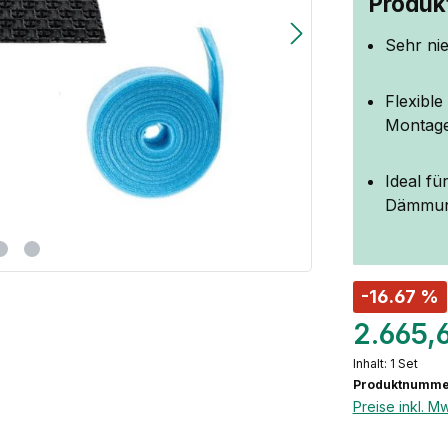
Produkt
Sehr ni
Flexibl
Montag
Ideal f
Dämmung
-16.67 %
2.665,
Inhalt:
1 Set
Produktnumme
Preise inkl. M