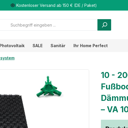
Kostenloser Versand ab 150 € (DE / Paket)
Photovoltaik
SALE
Sanitär
Ihr Home Perfect
system
10 - 2
Fußbod
Dämmu
– VA 1