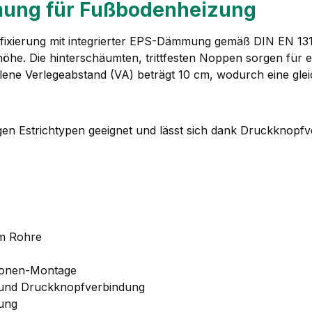
ung für Fußbodenheizung
ixierung mit integrierter EPS-Dämmung gemäß DIN EN 13163.
. Die hinterschäumten, trittfesten Noppen sorgen für e
ohlene Verlegeabstand (VA) beträgt 10 cm, wodurch eine gle
igen Estrichtypen geeignet und lässt sich dank Druckknopf
mm Rohre
rsonen-Montage
 und Druckknopfverbindung
rung