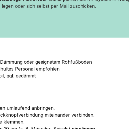
 legen oder sich selbst per Mail zuschicken.
g
r Dämmung oder geeignetem Rohfußboden
chultes Personal empfohlen
bil, ggf. gedämmt
en umlaufend anbringen.
ckknopfverbindung miteinander verbinden.
e klemmen.
 10 cm (z. B. Mäander, Spirale)
einclipsen
.