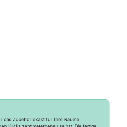
oder das Zubehör exakt für Ihre Räume
gen Klicks zentimetergenau selbst. Die fertige