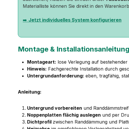
Materialliste können Sie direkt in den Warenkorb
➡️
Jetzt individuelles System konfigurieren
Montage & Installationsanleitun
Montageart:
lose Verlegung auf bestehende
Hinweis:
Fachgerechte Installation durch ges
Untergrundanforderung:
eben, tragfähig, sta
Anleitung:
Untergrund vorbereiten
und Randdämmstreif
Noppenplatten flächig auslegen
und per Dru
Dichtprofil
zwischen Randdämmung und Platt
Heizrohre
im empfohlenen Verlegeabstand von