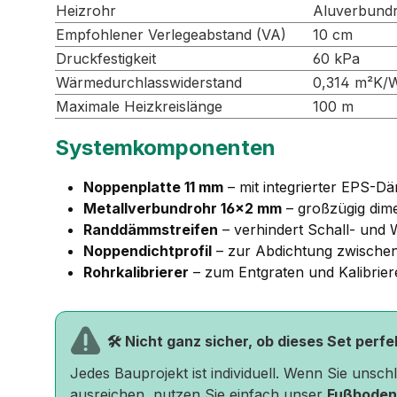
Heizrohr
Aluverbund
Empfohlener Verlegeabstand (VA)
10 cm
Druckfestigkeit
60 kPa
Wärmedurchlasswiderstand
0,314 m²K/
Maximale Heizkreislänge
100 m
Systemkomponenten
Noppenplatte 11 mm
– mit integrierter EPS-D
Metallverbundrohr 16×2 mm
– großzügig dime
Randdämmstreifen
– verhindert Schall- un
Noppendichtprofil
– zur Abdichtung zwischen
Rohrkalibrierer
– zum Entgraten und Kalibrier
🛠️ Nicht ganz sicher, ob dieses Set perf
Jedes Bauprojekt ist individuell. Wenn Sie unsc
ausreichen, nutzen Sie einfach unser
Fußboden