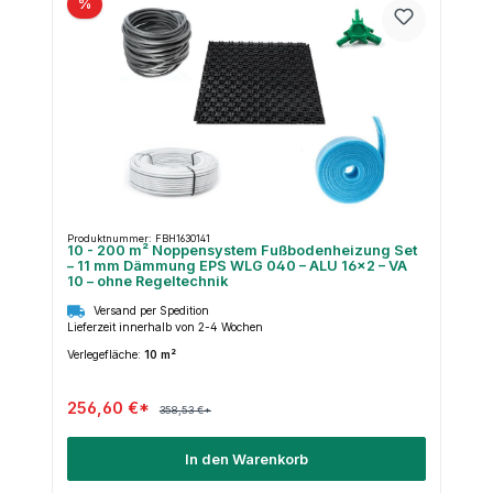
%
Produktnummer: FBH1630141
10 - 200 m² Noppensystem Fußbodenheizung Set
– 11 mm Dämmung EPS WLG 040 – ALU 16×2 – VA
10 – ohne Regeltechnik
Versand per Spedition
Lieferzeit innerhalb von 2-4 Wochen
Verlegefläche:
10 m²
256,60 €*
358,53 €*
In den Warenkorb