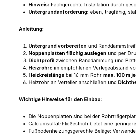
Hinweis:
Fachgerechte Installation durch ges
Untergrundanforderung:
eben, tragfähig, sta
Anleitung:
Untergrund vorbereiten
und Randdämmstreif
Noppenplatten flächig auslegen
und per Dru
Dichtprofil
zwischen Randdämmung und Platt
Heizrohre
im empfohlenen Verlegeabstand von
Heizkreislänge
bei 16 mm Rohr
max. 100 m je
Heizrohr an Verteiler anschließen und
Dichth
Wichtige Hinweise für den Einbau:
Die Noppenplatten sind bei der Rohrträgerpla
Calciumsulfat-Fließestrich bietet eine gering
Fußbodenheizungsgerechte Beläge: Verwenden 