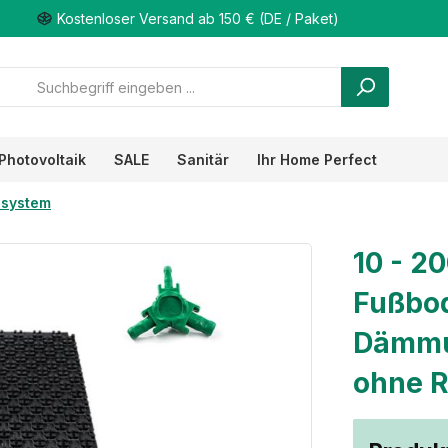
Kostenloser Versand ab 150 € (DE / Paket)
Photovoltaik
SALE
Sanitär
Ihr Home Perfect
system
10 - 2
Fußbod
Dämmun
ohne R