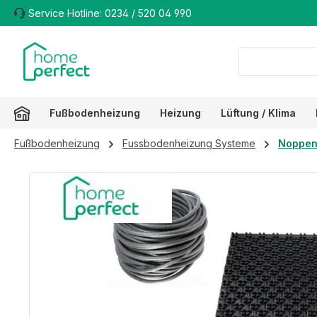
Service Hotline: 0234 / 520 04 990
m Hauptinhalt springen
Zur Suche springen
Zur Hauptnavigation springen
Fußbodenheizung
Heizung
Lüftung / Klima
Fußbodenheizung
Fussbodenheizung Systeme
Noppen
Bildergalerie überspringen