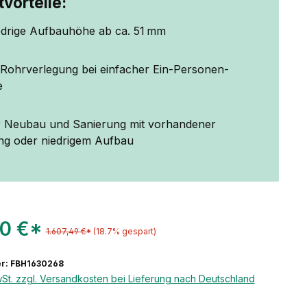
vorteile:
edrige Aufbauhöhe ab ca. 51 mm
e Rohrverlegung bei einfacher Ein-Personen-
e
ür Neubau und Sanierung mit vorhandener
 oder niedrigem Aufbau
90 €*
1.607,49 €*
(18.7% gespart)
r: FBH1630268
wSt. zzgl. Versandkosten bei Lieferung nach Deutschland