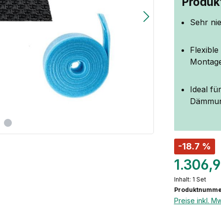
Produkt
Sehr ni
Flexibl
Montag
Ideal f
Dämmung
-18.7 %
1.306,
Inhalt:
1 Set
Produktnumme
Preise inkl. M