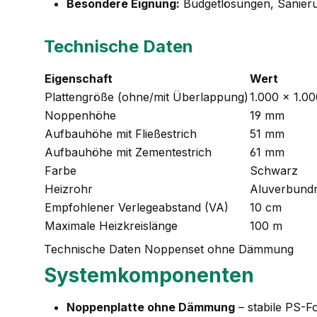
Besondere Eignung:
Budgetlösungen, Sanieru
Technische Daten
Eigenschaft
Wert
Plattengröße (ohne/mit Überlappung)
1.000 × 1.0
Noppenhöhe
19 mm
Aufbauhöhe mit Fließestrich
51 mm
Aufbauhöhe mit Zementestrich
61 mm
Farbe
Schwarz
Heizrohr
Aluverbund
Empfohlener Verlegeabstand (VA)
10 cm
Maximale Heizkreislänge
100 m
Technische Daten Noppenset ohne Dämmung
Systemkomponenten
Noppenplatte ohne Dämmung
– stabile PS-F