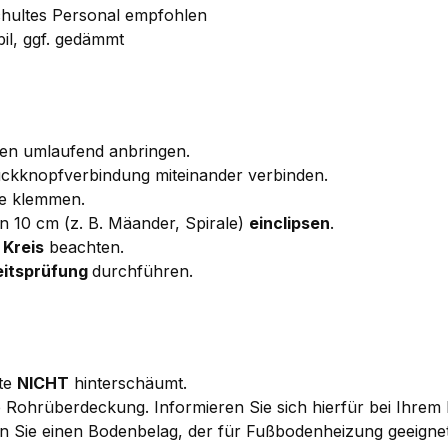
chultes Personal empfohlen
bil, ggf. gedämmt
en umlaufend anbringen.
ckknopfverbindung miteinander verbinden.
e klemmen.
 10 cm (z. B. Mäander, Spirale)
einclipsen
.
 Kreis
beachten.
eitsprüfung
durchführen.
tte
NICHT
hinterschäumt.
ere Rohrüberdeckung. Informieren Sie sich hierfür bei Ihre
Sie einen Bodenbelag, der für Fußbodenheizung geeignet 