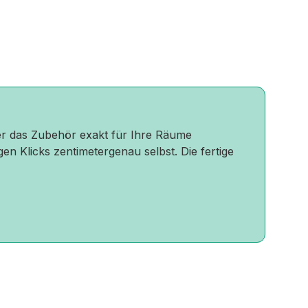
oder das Zubehör exakt für Ihre Räume
gen Klicks zentimetergenau selbst. Die fertige