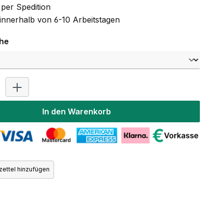
per Spedition
 innerhalb von 6-10 Arbeitstagen
auswählen
che
Produkt Anzahl: Gib den gewünschten Wert ein oder benutz
In den Warenkorb
ettel hinzufügen