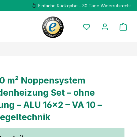
Einfache Rückgabe – 30 Tage Widerrufsrecht
00 m² Noppensystem
enheizung Set – ohne
g – ALU 16×2 – VA 10 –
egeltechnik