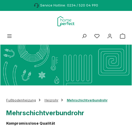
Zum Hauptinhalt springen
Service Hotline: 0234 / 520 04 990
Fußbodenheizung
Heizrohr
Mehrschichtverbundrohr
Mehrschichtverbundrohr
Kompromisslose Qualität