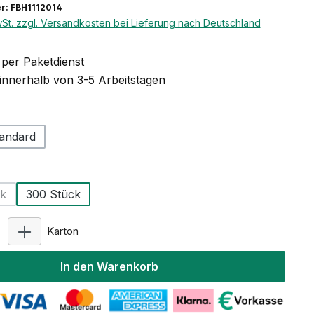
: FBH1112014
wSt. zzgl. Versandkosten bei Lieferung nach Deutschland
per Paketdienst
 innerhalb von 3-5 Arbeitstagen
auswählen
andard
hlen
ck
300 Stück
 Option ist zurzeit nicht verfügbar.)
Produkt Anzahl: Gib den gewünschten Wert ein od
Karton
In den Warenkorb