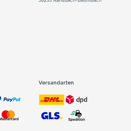
Versandarten
t, PayPal
DHL DPD
Mastercard
GLS Spedition