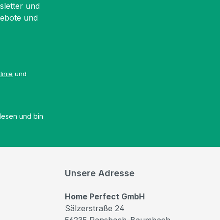
sletter und
gebote und
linie
und
esen und bin
Unsere Adresse
Home Perfect GmbH
Sälzerstraße 24
56235 Ransbach-Baumbach