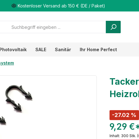
Kostenloser Versand ab 150 € (DE / Paket)
Photovoltaik
SALE
Sanitär
Ihr Home Perfect
system
Tacker
Heizro
-27.02 %
9,29 €
Inhalt:
300 Stk.
(