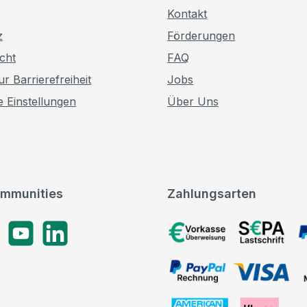
Kontakt
z
Förderungen
cht
FAQ
r Barrierefreiheit
Jobs
e Einstellungen
Über Uns
mmunities
Zahlungsarten
gram
YouTube
LinkedIn
Vorkasse, SEPA-Lastschrif
PayPal Rechnung, VISA, 