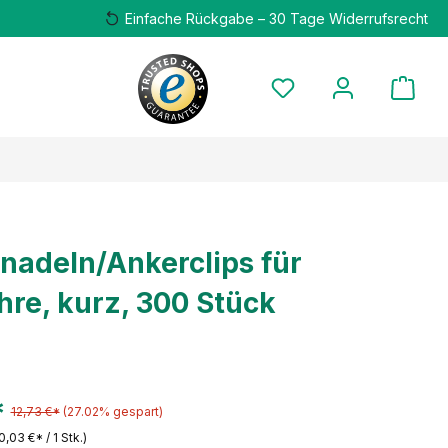
Einfache Rückgabe – 30 Tage Widerrufsrecht
nadeln/Ankerclips für
hre, kurz, 300 Stück
*
12,73 €*
(27.02% gespart)
0,03 €* / 1 Stk.)