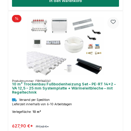
In den Warenkorb
%
Produktnummer: FBH1640241
10 m² Trockenbau Fußbodenheizung Set – PE-RT 14×2 –
VA 12,5 – 25 mm Systemplatte + Wärmeleitbleche – mit
Regeltechnik
Versand per Spedition
Lieferzeit innerhalb von 6-10 Arbeitstagen
Verlegefläche:
10 m²
627,90 €*
797,43 €*