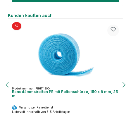
Produktgalerie überspringen
Kunden kauften auch
%
Produktnummer: FBH1112004
Randdämmstreifen PE mit Folienschürze, 150 x 8 mm, 25
m
Versand per Paketdienst
Lieferzeit innerhalb von 3-5 Arbeitstagen