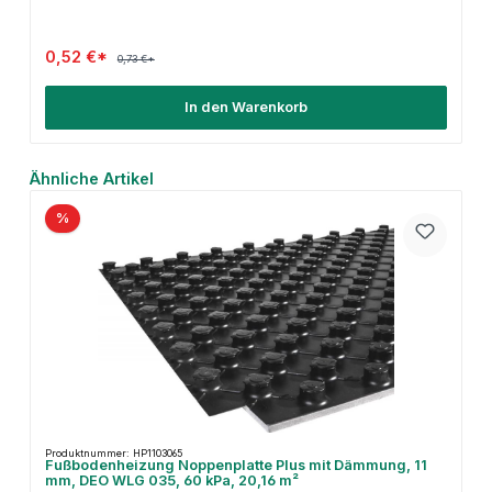
0,52 €*
0,73 €*
In den Warenkorb
Produktgalerie überspringen
Ähnliche Artikel
%
Produktnummer: HP1103065
Fußbodenheizung Noppenplatte Plus mit Dämmung, 11
mm, DEO WLG 035, 60 kPa, 20,16 m²