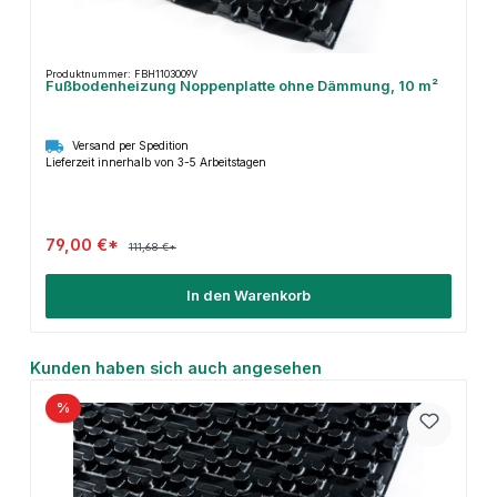
Produktnummer: FBH1103009V
Fußbodenheizung Noppenplatte ohne Dämmung, 10 m²
Versand per Spedition
Lieferzeit innerhalb von 3-5 Arbeitstagen
79,00 €*
111,68 €*
In den Warenkorb
Produktgalerie überspringen
Kunden haben sich auch angesehen
%