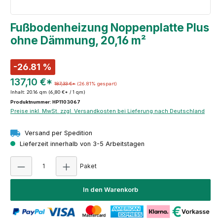
Fußbodenheizung Noppenplatte Plus
ohne Dämmung, 20,16 m²
-26.81 %
137,10 €*
187,33 €*
(26.81% gespart)
Inhalt:
20.16 qm
(6,80 €* / 1 qm)
Produktnummer: HP1103067
Preise inkl. MwSt. zzgl. Versandkosten bei Lieferung nach Deutschland
Versand per Spedition
Lieferzeit innerhalb von 3-5 Arbeitstagen
Produkt Anzahl: Gib den gewünschten Wert e
Paket
In den Warenkorb