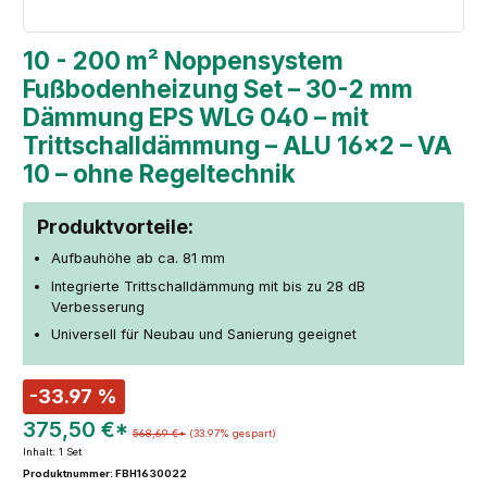
10 - 200 m² Noppensystem
Fußbodenheizung Set – 30-2 mm
Dämmung EPS WLG 040 – mit
Trittschalldämmung – ALU 16×2 – VA
10 – ohne Regeltechnik
Produktvorteile:
Aufbauhöhe ab ca. 81 mm
Integrierte Trittschalldämmung mit bis zu 28 dB
Verbesserung
Universell für Neubau und Sanierung geeignet
-33.97 %
375,50 €*
568,69 €*
(33.97% gespart)
Inhalt:
1 Set
Produktnummer: FBH1630022