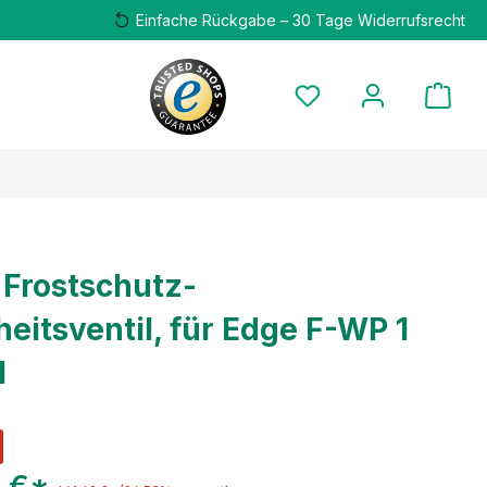
Einfache Rückgabe – 30 Tage Widerrufsrecht
i Frostschutz-
heitsventil, für Edge F-WP 1
l