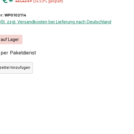
 €*
461,42 €*
(24.53% gespart)
r: WP0102114
wSt. zzgl. Versandkosten bei Lieferung nach Deutschland
 auf Lager
per Paketdienst
ettel hinzufügen