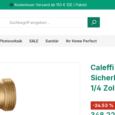
Kostenloser Versand ab 150 € (DE / Paket)
Photovoltaik
SALE
Sanitär
Ihr Home Perfect
Caleff
Sicher
1/4 Zol
-24.53 %