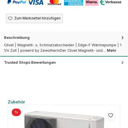
Zum Merkzettel hinzufügen
Beschreibung
Clivet | Magnetit- u. Schmutzabscheider | Edge-F Wärmepumpe | 1
1/4 Zoll | powerd by ZewothermDer Clivet Magnetit- und…
Mehr
Trusted Shops Bewertungen
Produktgalerie überspringen
Zubehör
%