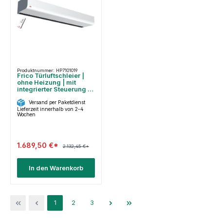
Produktnummer: HP7101019
Frico Türluftschleier |
ohne Heizung | mit
integrierter Steuerung |
PA3215CA
Versand per Paketdienst
Lieferzeit innerhalb von 2-4
Wochen
1.689,50 €*
2.132,45 €*
In den Warenkorb
Seite
Seite
Seite
1
2
3