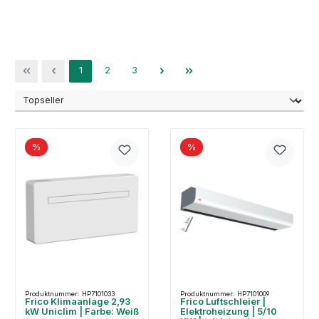
Seite
Seite
Seite
1
2
3
%
%
Produktnummer: HP7101033
Produktnummer: HP7101009
Frico Klimaanlage 2,93
Frico Luftschleier |
kW Uniclim | Farbe: Weiß
Elektroheizung | 5/10