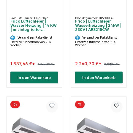
Produktnummer: HP7101028
Produktnummer: HP7101034
Frico Luftschleier |
Frico | Luftschleier
Wasser Heizung | 14 KW
Wasserheizung | 24kW |
| mit integrierter
230V I AR3215CW
Steuerung | AR3210CW
Versand per Paketdienst
Versand per Paketdienst
Lieferzeit innerhalb von 2-4
Lieferzeit innerhalb von 2-4
Wochen
Wochen
1.837,66 €*
2.260,70 €*
2.564,72 €*
3.017,86 €*
In den Warenkorb
In den Warenkorb
%
%