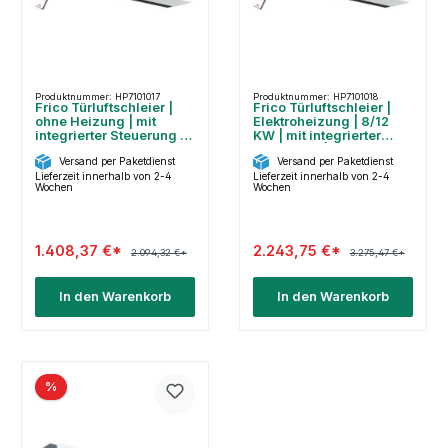
Produktnummer: HP7101017
Produktnummer: HP7101018
Frico Türluftschleier |
Frico Türluftschleier |
ohne Heizung | mit
Elektroheizung | 8/12
integrierter Steuerung |
KW | mit integrierter
PA3210CA
Steuerung | PA3215CE12
Versand per Paketdienst
Versand per Paketdienst
Lieferzeit innerhalb von 2-4
Lieferzeit innerhalb von 2-4
Wochen
Wochen
1.408,37 €*
2.243,75 €*
2.094,32 €*
3.275,47 €*
In den Warenkorb
In den Warenkorb
%