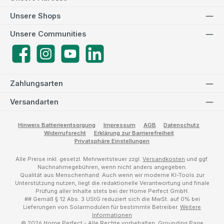
Unsere Shops
Unsere Communities
Facebook
Instagram
YouTube
LinkedIn
Zahlungsarten
Versandarten
Hinweis Batterieentsorgung
Impressum
AGB
Datenschutz
Widerrufsrecht
Erklärung zur Barrierefreiheit
Privatsphäre Einstellungen
Alle Preise inkl. gesetzl. Mehrwertsteuer zzgl.
Versandkosten
und ggf.
Nachnahmegebühren, wenn nicht anders angegeben.
Qualität aus Menschenhand: Auch wenn wir moderne KI-Tools zur
Unterstützung nutzen, liegt die redaktionelle Verantwortung und finale
Prüfung aller Inhalte stets bei der Home Perfect GmbH.
## Gemäß § 12 Abs. 3 UStG reduziert sich die MwSt. auf 0% bei
Lieferungen von Solarmodulen für bestimmte Betreiber.
Weitere
Informationen
© 2026 Home Perfect - Alle Rechte vorbehalten.
Grounding Page