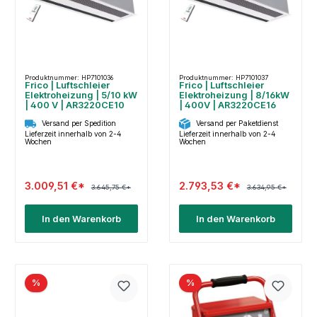
Produktnummer: HP7101036
Produktnummer: HP7101037
Frico | Luftschleier
Frico | Luftschleier
Elektroheizung | 5/10 kW
Elektroheizung | 8/16kW
| 400 V | AR3220CE10
| 400V | AR3220CE16
Versand per Spedition
Versand per Paketdienst
Lieferzeit innerhalb von 2-4
Lieferzeit innerhalb von 2-4
Wochen
Wochen
3.009,51 €*
2.793,53 €*
3.645,75 €*
3.634,95 €*
In den Warenkorb
In den Warenkorb
%
%