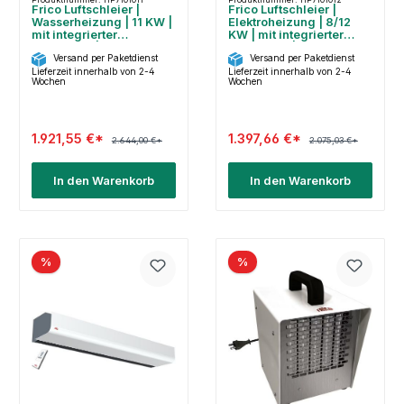
Frico Luftschleier |
Frico Luftschleier |
Wasserheizung | 11 KW |
Elektroheizung | 8/12
mit integrierter
KW | mit integrierter
Steuerung | PA2220CW
Steuerung |PA2215CE12
Versand per Paketdienst
Versand per Paketdienst
Lieferzeit innerhalb von 2-4
Lieferzeit innerhalb von 2-4
Wochen
Wochen
1.921,55 €*
1.397,66 €*
2.644,00 €*
2.075,03 €*
In den Warenkorb
In den Warenkorb
%
%