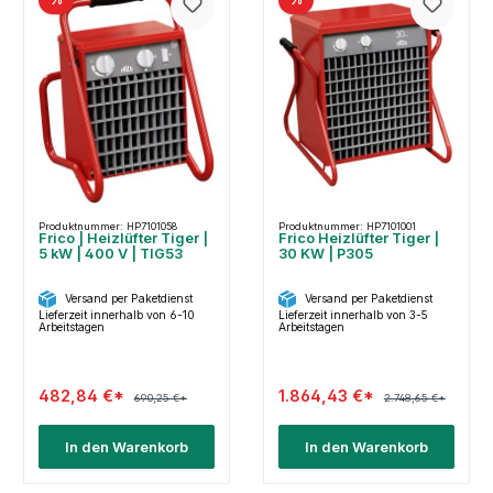
Produktnummer: HP7101058
Produktnummer: HP7101001
Frico | Heizlüfter Tiger |
Frico Heizlüfter Tiger |
5 kW | 400 V | TIG53
30 KW | P305
Versand per Paketdienst
Versand per Paketdienst
Lieferzeit innerhalb von 6-10
Lieferzeit innerhalb von 3-5
Arbeitstagen
Arbeitstagen
482,84 €*
1.864,43 €*
690,25 €*
2.748,65 €*
In den Warenkorb
In den Warenkorb