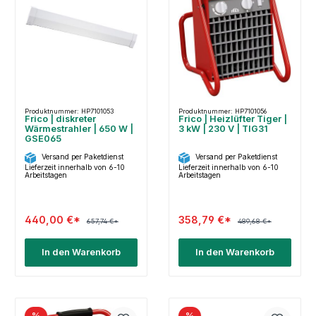
Produktnummer: HP7101053
Produktnummer: HP7101056
Frico | diskreter
Frico | Heizlüfter Tiger |
Wärmestrahler | 650 W |
3 kW | 230 V | TIG31
GSE065
Versand per Paketdienst
Versand per Paketdienst
Lieferzeit innerhalb von 6-10
Lieferzeit innerhalb von 6-10
Arbeitstagen
Arbeitstagen
440,00 €*
358,79 €*
657,74 €*
489,68 €*
In den Warenkorb
In den Warenkorb
%
%