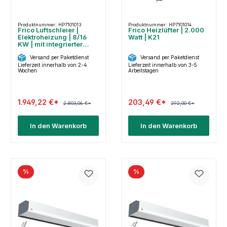
Produktnummer: HP7101013
Produktnummer: HP7101014
Frico Luftschleier |
Frico Heizlüfter | 2.000
Elektroheizung | 8/16
Watt | K21
KW | mit integrierter
Steuerung | PA2220CE16
Versand per Paketdienst
Versand per Paketdienst
Lieferzeit innerhalb von 2-4
Lieferzeit innerhalb von 3-5
Wochen
Arbeitstagen
1.949,22 €*
203,49 €*
2.803,06 €*
292,00 €*
In den Warenkorb
In den Warenkorb
%
%