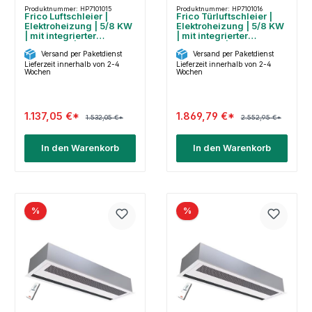
Produktnummer: HP7101015
Produktnummer: HP7101016
Frico Luftschleier |
Frico Türluftschleier |
Elektroheizung | 5/8 KW
Elektroheizung | 5/8 KW
| mit integrierter
| mit integrierter
Steuerung |
Steuerung |
Versand per Paketdienst
Versand per Paketdienst
PA2210CE08
PA3210CE08
Lieferzeit innerhalb von 2-4
Lieferzeit innerhalb von 2-4
Wochen
Wochen
1.137,05 €*
1.869,79 €*
1.532,05 €*
2.552,95 €*
In den Warenkorb
In den Warenkorb
%
%